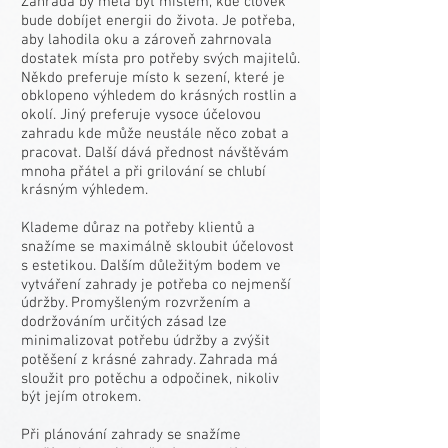
Zahrada by měla být místem, kde člověk
bude dobíjet energii do života. Je potřeba,
aby lahodila oku a zároveň zahrnovala
dostatek místa pro potřeby svých majitelů.
Někdo preferuje místo k sezení, které je
obklopeno výhledem do krásných rostlin a
okolí. Jiný preferuje vysoce účelovou
zahradu kde může neustále něco zobat a
pracovat. Další dává přednost návštěvám
mnoha přátel a při grilování se chlubí
krásným výhledem.
Klademe důraz na potřeby klientů a
snažíme se maximálně skloubit účelovost
s estetikou. Dalším důležitým bodem ve
vytváření zahrady je potřeba co nejmenší
údržby. Promyšleným rozvržením a
dodržováním určitých zásad lze
minimalizovat potřebu údržby a zvýšit
potěšení z krásné zahrady. Zahrada má
sloužit pro potěchu a odpočinek, nikoliv
být jejím otrokem.
Při plánování zahrady se snažíme