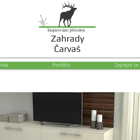
Inspirováno přírodou
Zahrady
Čarvaš
 nás
Portfólio
Zeptejte se
Stránka ve výstavbě